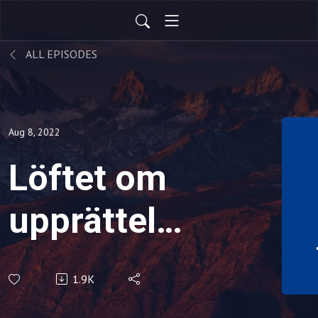
ALL EPISODES
Aug 8, 2022
Löftet om
upprättelse
- Guds
1.9K
Rike E4